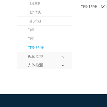
门禁主机
门禁适配器（DC4
门禁读头
出门按钮
门磁
门锁
门禁适配器
视频监控
网络摄像头
人体检测
红外检测
硬盘录像机
红外探头